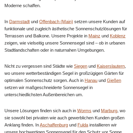
Moderne schaffen.
In
Darmstadt
und
Offenbach (Main)
setzen unsere Kunden auf
funktionale und zugleich ästhetische Sonnenschutzlösungen für
Terrassen und Balkone. Unsere Projekte in
Mainz
und
Koblenz
zeigen, wie vielseitig unsere Sonnensegel sind – ob in urbanen
Stadtlandschaften oder in naturnahen Umgebungen.
Nicht zu vergessen sind Städte wie
Siegen
und
Kaiserslautern
,
wo unsere wetterbeständigen Segel in großzügigen Gärten für
optimalen Sonnenschutz sorgen. Auch in
Hanau
und
Gießen
setzen wir maßgeschneiderte Sonnensegel in
unterschiedlichsten Außenbereichen um.
Unsere Lösungen finden sich auch in
Worms
und
Marburg
, wo
sie sowohl bei privaten wie auch gewerblichen Kunden großen
Anklang finden. In
Aschaffenburg
und
Fulda
installieren wir
unsere hochwertigen Sonnensegel für den Schutz vor Sonne