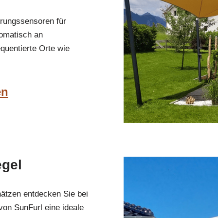
erungssensoren für
omatisch an
quentierte Orte wie
en
egel
hätzen entdecken Sie bei
on SunFurl eine ideale