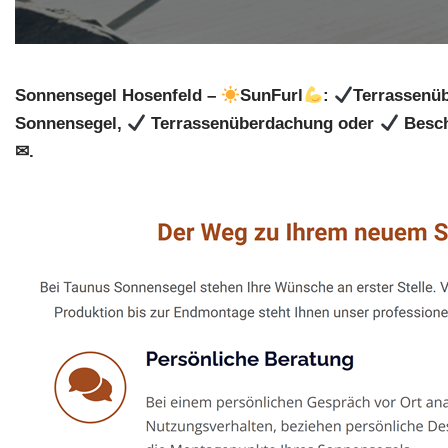
Sonnensegel Hosenfeld –
SunFurl
:
Terrassenü
Sonnensegel,
Terrassenüberdachung oder
Besch
✉.