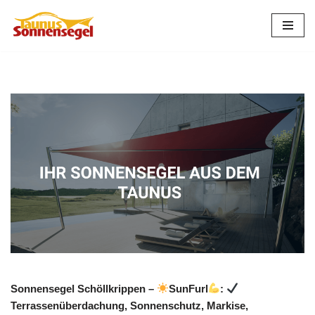
Zum
Inhalt
springen
Sonnensegel Schöllkrippen –
SunFurl
:
Terrassenüberdachung, Sonnenschutz, Markise,