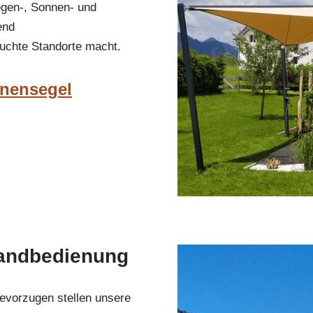
egen-, Sonnen- und
end
suchte Standorte macht.
nnensegel
andbedienung
evorzugen stellen unsere