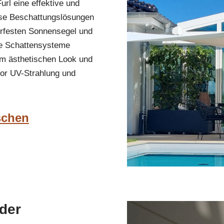
rl eine effektive und
ese Beschattungslösungen
erfesten Sonnensegel und
se Schattensysteme
em ästhetischen Look und
vor UV-Strahlung und
schen
nder