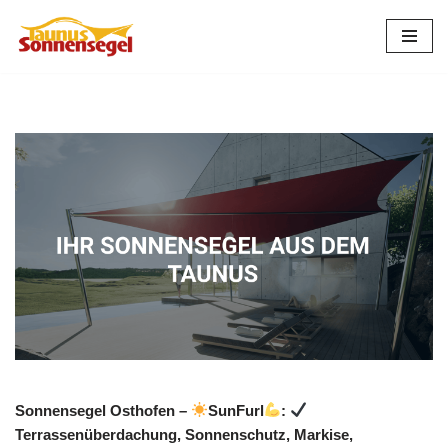
Zum
Inhalt
springen
Sonnensegel Osthofen –
SunFurl
:
Terrassenüberdachung, Sonnenschutz, Markise,