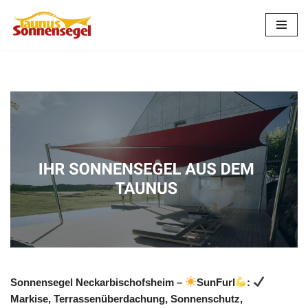
Zum
Inhalt
springen
Sonnensegel Neckarbischofsheim –
SunFurl
:
Markise, Terrassenüberdachung, Sonnenschutz,