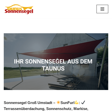
Zum
Inhalt
springen
Sonnensegel Groß Umstadt –
SunFurl
:
Terrassenüberdachung, Sonnenschutz, Markise,