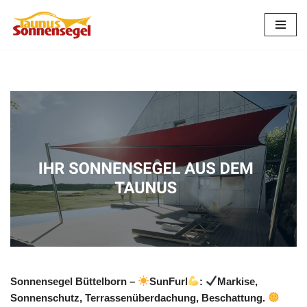
Zum
Inhalt
springen
Sonnensegel Büttelborn –
SunFurl
:
Markise,
Sonnenschutz, Terrassenüberdachung, Beschattung.