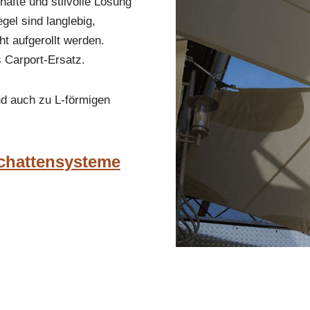
afte und stilvolle Lösung
el sind langlebig,
t aufgerollt werden.
s Carport-Ersatz.
nd auch zu L-förmigen
Schattensysteme