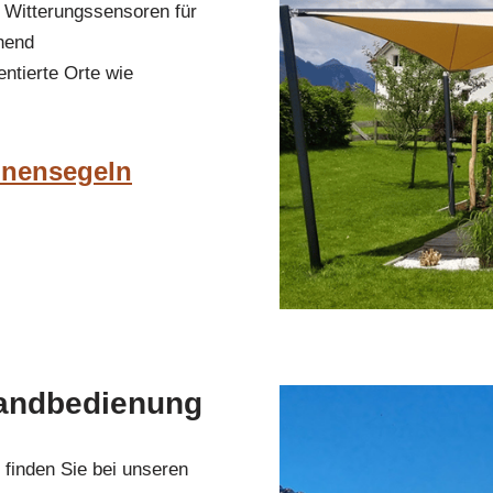
e Witterungssensoren für
hend
ntierte Orte wie
onnensegeln
andbedienung
 finden Sie bei unseren