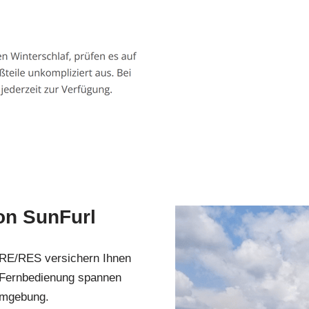
on SunFurl
 RE/RES versichern Ihnen
r Fernbedienung spannen
Umgebung.